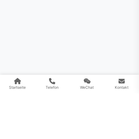
Startseite
Telefon
WeChat
Kontakt
FTDI
Chip
Mit Spezialisierung auf die Herstellung und
Verarbeitung verschiedener